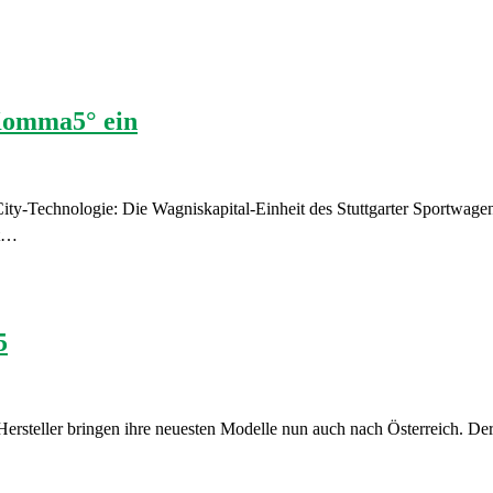
1Komma5° ein
 City-Technologie: Die Wagniskapital-Einheit des Stuttgarter Sportwage
kt…
5
ersteller bringen ihre neuesten Modelle nun auch nach Österreich. De