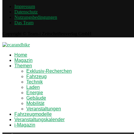
Impressum
Datenschutz
Nutzungsbedingungen
Das Team
Copyright © Team-i Zeitschriftenverlag GmbH
Home
Magazin
Themen
Exklusiv-Recherchen
Fahrzeug
Technik
Laden
Energie
Gebäude
Mobilität
Veranstaltungen
Fahrzeugmodelle
Veranstaltungskalender
i-Magazin