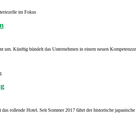
eriezelle im Fokus
um
ent um. Künftig bündelt das Unternehmen in einem neuen Kompetenzzen
g
ug
st das rollende Hotel. Seit Sommer 2017 fährt der historische japanis