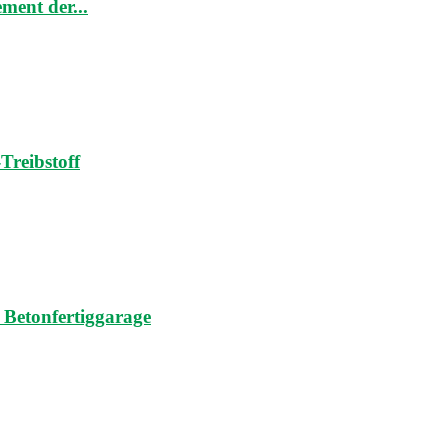
ment der...
Treibstoff
 Betonfertiggarage