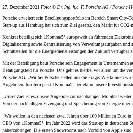
27. Dezember 2021
Foto: © Dr. Ing. h.c. F. Porsche AG / Porsche H
Porsche erweitert sein Beteiligungsportfolio im Bereich Smart City-T
Start-up aus Hamburg hat sich zum Ziel gesetzt, den Markt für CO2-
Konkret beteiligt sich 1Komma5° europaweit an führenden Elektroinst
Digitalisierung sowie Zentralisierung von Verwaltungsaufgaben und st
Schnittstellen für die Energiedienstleistungen der Zukunft verfügbar
Mit der Beteiligung baut Porsche sein Engagement in Unternehmen auß
Betätigungsfeld für Porsche. Uns geht es hierbei vor allem um die ve
Porsche AG. „Wir bei Porsche stellen uns die Frage: Wie können wir 
Angeboten. Insofern passt 1Komma5° perfekt in unsere Investitionsstr
„Unser Ziel ist es, unsere Angebote zur nachhaltigen Mobilität wei
Von der nachhaltigen Erzeugung und Speicherung von Energie über in
„Wir wollen in den nächsten zwei Jahren über 100 Millionen Euro in
CEO von 1Komma5°. Im Jahr 2022 wird das Start-up in deutschen Sta
näherzubringen. Die ersten Showrooms nach Vorbild von Apple sind 