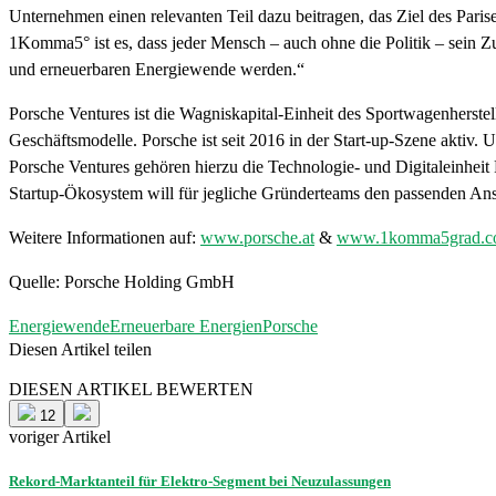
Unternehmen einen relevanten Teil dazu beitragen, das Ziel des Par
1Komma5° ist es, dass jeder Mensch – auch ohne die Politik – sein Z
und erneuerbaren Energiewende werden.“
Porsche Ventures ist die Wagniskapital-Einheit des Sportwagenherstell
Geschäftsmodelle. Porsche ist seit 2016 in der Start-up-Szene aktiv
Porsche Ventures gehören hierzu die Technologie- und Digitaleinhei
Startup-Ökosystem will für jegliche Gründerteams den passenden Ans
Weitere Informationen auf:
www.porsche.at
&
www.1komma5grad.c
Quelle: Porsche Holding GmbH
Energiewende
Erneuerbare Energien
Porsche
Diesen Artikel teilen
Facebook
Linkedin
Email
DIESEN ARTIKEL BEWERTEN
12
voriger Artikel
Rekord-Marktanteil für Elektro-Segment bei Neuzulassungen