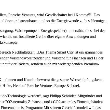
ellers, Porsche Ventures, wird Gesellschafter bei 1Komma5°. Das
g und dezentral auszubauen und so die Energiewende zu beschleunigen.
sorgung, Wärmepumpen, Energiespeicher), unterstützt diese bei der
wickelt, um installierte Geräte über eigene Anwendungen und
rkskonzepte.
Bereich Nachhaltigkeit: „Das Thema Smart City ist ein spannendes
retender Vorstandsvorsitzender und Vorstand für Finanzen und IT der
 nur auf vier Rädern, sondern auch mit weitergehenden Premium-
re Kundinnen und Kunden bewusst die gesamte Wertschöpfungskette:
ck Huke, Head of Porsche Ventures Europe & Israel.
̈ude-Technologie werden“, sagt Philipp Schröder, Mitgründer und
men »CO2-neutrales Zuhause« und »CO2-neutrales Firmengebäude«
 Firmenname ist Programm: Mit seinem Geschäftsmodell will das