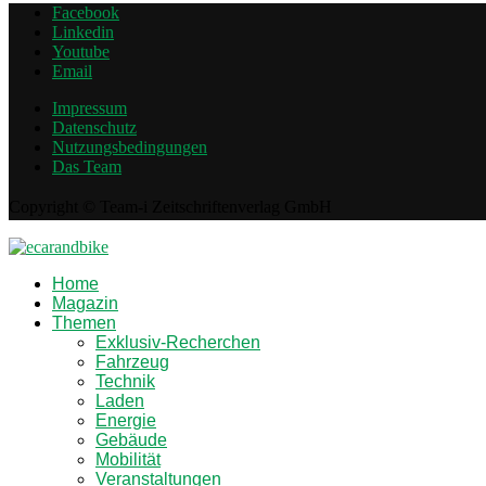
Facebook
Linkedin
Youtube
Email
Impressum
Datenschutz
Nutzungsbedingungen
Das Team
Copyright © Team-i Zeitschriftenverlag GmbH
Home
Magazin
Themen
Exklusiv-Recherchen
Fahrzeug
Technik
Laden
Energie
Gebäude
Mobilität
Veranstaltungen