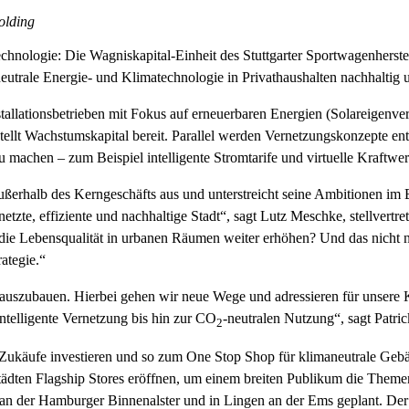
olding
echnologie: Die Wagniskapital-Einheit des Stuttgarter Sportwagenherst
neutrale Energie- und Klimatechnologie in Privathaushalten nachhalti
allationsbetrieben mit Fokus auf erneuerbaren Energien (Solareigenver
ellt Wachstumskapital bereit. Parallel werden Vernetzungskonzepte ent
 zu machen – zum Beispiel intelligente Stromtarife und virtuelle Kraftwe
erhalb des Kerngeschäfts aus und unterstreicht seine Ambitionen im 
rnetzte, effiziente und nachhaltige Stadt“, sagt Lutz Meschke, stellvert
die Lebensqualität in urbanen Räumen weiter erhöhen? Und das nicht
ategie.“
ter auszubauen. Hierbei gehen wir neue Wege und adressieren für unse
telligente Vernetzung bis hin zur CO
-neutralen Nutzung“, sagt Patri
2
 Zukäufe investieren und so zum One Stop Shop für klimaneutrale Geba
̈dten Flagship Stores eröffnen, um einem breiten Publikum die The
an der Hamburger Binnenalster und in Lingen an der Ems geplant. Der