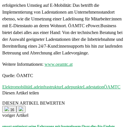
erfolgreichen Umstieg auf E-Mobilität: Das betrifft die
Implementierung von Ladestationen am Unternehmensstandort
ebenso, wie die Umsetzung einer Ladelösung für Mitarbeiter:innen
mit E-Dienstauto an deren Wohnort. ÖAMTC ePower.Business
bietet dabei alles aus einer Hand: Von der technischen Beratung bei
der Auswahl geeigneter Ladestationen über die Inbetriebnahme und
Bereitstellung eines 24/7-Kund:innensupports bis hin zur laufenden
Betreuung und Abrechnung aller Ladevorgänge.
Weitere Informationen:
www.oeamtc.at
Quelle: ÖAMTC
Elektromobilität
Ladeinfrastruktur
Ladepunkte
Ladestation
ÖAMTC
Diesen Artikel teilen
Facebook
Linkedin
Email
DIESEN ARTIKEL BEWERTEN
16
voriger Artikel
smart optimiert seine Fahrzeuge mit kostenlosem Over-the-Air-Update