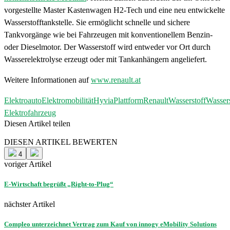
vorgestellte Master Kastenwagen H2-Tech und eine neu entwickelte
Wasserstofftankstelle. Sie ermöglicht schnelle und sichere
Tankvorgänge wie bei Fahrzeugen mit konventionellem Benzin-
oder Dieselmotor. Der Wasserstoff wird entweder vor Ort durch
Wasserelektrolyse erzeugt oder mit Tankanhängern angeliefert.
Weitere Informationen auf
www.renault.at
Elektroauto
Elektromobilität
Hyvia
Plattform
Renault
Wasserstoff
Wassers
Elektrofahrzeug
Diesen Artikel teilen
Facebook
Linkedin
Email
DIESEN ARTIKEL BEWERTEN
4
voriger Artikel
E-Wirtschaft begrüßt „Right-to-Plug“
nächster Artikel
Compleo unterzeichnet Vertrag zum Kauf von innogy eMobility Solutions