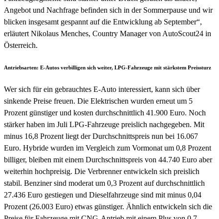
Angebot und Nachfrage befinden sich in der Sommerpause und wir
blicken insgesamt gespannt auf die Entwicklung ab September“,
erläutert Nikolaus Menches, Country Manager von AutoScout24 in
Österreich.
Antriebsarten: E-Autos verbilligen sich weiter, LPG-Fahrzeuge mit stärkstem Preissturz
Wer sich für ein gebrauchtes E-Auto interessiert, kann sich über
sinkende Preise freuen. Die Elektrischen wurden erneut um 5
Prozent günstiger und kosten durchschnittlich 41.900 Euro. Noch
stärker haben im Juli LPG-Fahrzeuge preislich nachgegeben. Mit
minus 16,8 Prozent liegt der Durchschnittspreis nun bei 16.067
Euro. Hybride wurden im Vergleich zum Vormonat um 0,8 Prozent
billiger, bleiben mit einem Durchschnittspreis von 44.740 Euro aber
weiterhin hochpreisig. Die Verbrenner entwickeln sich preislich
stabil. Benziner sind moderat um 0,3 Prozent auf durchschnittlich
27.436 Euro gestiegen und Dieselfahrzeuge sind mit minus 0,04
Prozent (26.003 Euro) etwas günstiger. Ähnlich entwickeln sich die
Preise für Fahrzeuge mit CNG-Antrieb mit einem Plus von 0,7