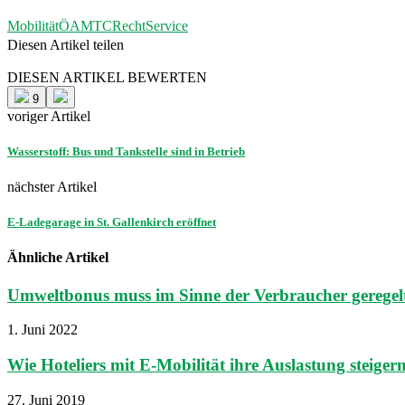
Mobilität
ÖAMTC
Recht
Service
Diesen Artikel teilen
Facebook
Linkedin
Email
DIESEN ARTIKEL BEWERTEN
9
voriger Artikel
Wasserstoff: Bus und Tankstelle sind in Betrieb
nächster Artikel
E-Ladegarage in St. Gallenkirch eröffnet
Ähnliche Artikel
Umweltbonus muss im Sinne der Verbraucher geregel
1. Juni 2022
Wie Hoteliers mit E-Mobilität ihre Auslastung steiger
27. Juni 2019