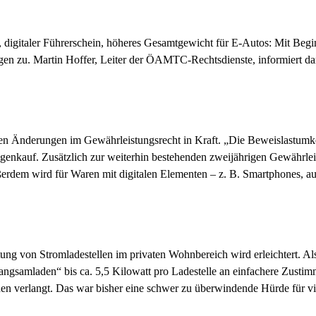
, digitaler Führerschein, höheres Gesamtgewicht für E-Autos: Mit Be
gen zu. Martin Hoffer, Leiter der ÖAMTC-Rechtsdienste, informiert d
ten Änderungen im Gewährleistungsrecht in Kraft. „Die Beweislastumke
genkauf. Zusätzlich zur weiterhin bestehenden zweijährigen Gewährleist
dem wird für Waren mit digitalen Elementen – z. B. Smartphones, auto
tung von Stromladestellen im privaten Wohnbereich wird erleichtert. Al
amladen“ bis ca. 5,5 Kilowatt pro Ladestelle an einfachere Zustimmu
en verlangt. Das war bisher eine schwer zu überwindende Hürde für vi