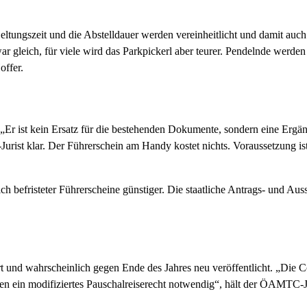
Geltungszeit und die Abstelldauer werden vereinheitlicht und damit a
war gleich, für viele wird das Parkpickerl aber teurer. Pendelnde werd
offer.
. „Er ist kein Ersatz für die bestehenden Dokumente, sondern eine Er
rist klar. Der Führerschein am Handy kostet nichts. Voraussetzung ist 
ch befristeter Führerscheine günstiger. Die staatliche Antrags- und Aus
t und wahrscheinlich gegen Ende des Jahres neu veröffentlicht. „Die 
hen ein modifiziertes Pauschalreiserecht notwendig“, hält der ÖAMTC-Ju