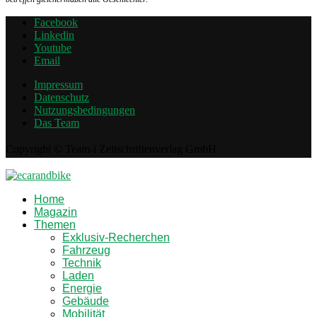
Facebook
Linkedin
Youtube
Email
Impressum
Datenschutz
Nutzungsbedingungen
Das Team
Copyright © Team-i Zeitschriftenverlag GmbH
Home
Magazin
Themen
Exklusiv-Recherchen
Fahrzeug
Technik
Laden
Energie
Gebäude
Mobilität