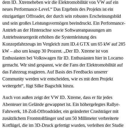
dem ID. Xtremeheben wir die Elektromobilität von VW auf ein
neues Performance-Level.“ Das Ergebnis des Projekts ist ein
einzigartiger Offroader, der durch sein robustes Erscheinungsbild
und sein großes Leistungsvermögen beeindruckt. Ein Performance-
Antrieb an der Hinterachse sowie Softwareanpassungen am
Antriebssteuergerät erhöhen die Systemleistung des
Konzeptfahrzeugs im Vergleich zum ID.4 GTX um 65 kW auf 285
kW – also um knapp 30 Prozent. „Der ID. Xtreme ist von
Enthusiasten bei Volkswagen für ID. Enthusiasten hier in Locarno
gemacht. Wir sind gespannt, wie die Fans der Elektromobilität auf
das Fahrzeug reagieren. Auf Basis des Feedbacks unserer
Community werden wir entscheiden, wie es mit dem Projekt
weitergeht“, fügt Silke Bagschik hinzu.
Auch von außen zeigt der VW ID. Xtreme, dass er für jedes
Abenteuer im Gelände gewappnet ist. Ein höhergelegtes Rallye-
Fahrwerk, 18-Zoll-Offroadräder, ein geänderter Crashträger mit
zusätzlichem Frontstoßfänger und um 50 Millimeter verbreiterte
Kotflügel, die im 3D-Druck gefertigt wurden, verleihen der Studie