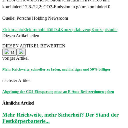
kombiniert 17,8–22,2; CO2-Emission in g/km: kombiniert 0
Quelle: Porsche Holding Newsroom
Elektroauto
Elektromobilität
ID.4
Konzeptfahrzeug
Konzeptstudie
Diesen Artikel teilen
Facebook
Linkedin
Email
DIESEN ARTIKEL BEWERTEN
14
voriger Artikel
Mehr Reichweite, schneller zu laden, nachhaltiger und 50% billiger
nächster Artikel
Abgeltung der CO2-Einsparung muss an E-Auto-Besitzer:innen gehen
Ähnliche Artikel
Mehr Reichweite, mehr Sicherheit? Der Stand der
Festkörperbatterie...