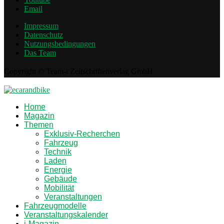
Email
Impressum
Datenschutz
Nutzungsbedingungen
Das Team
Copyright © Team-i Zeitschriftenverlag GmbH
Home
Magazin
Themen
Exklusiv-Recherchen
Fahrzeug
Technik
Laden
Energie
Gebäude
Mobilität
Veranstaltungen
Fahrzeugmodelle
Veranstaltungskalender
i-Magazin