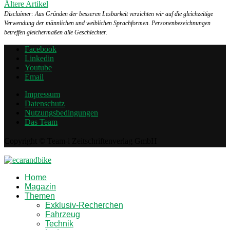
Ältere Artikel
Disclaimer: Aus Gründen der besseren Lesbarkeit verzichten wir auf die gleichzeitige
Verwendung der männlichen und weiblichen Sprachformen. Personenbezeichnungen
betreffen gleichermaßen alle Geschlechter.
Facebook
Linkedin
Youtube
Email
Impressum
Datenschutz
Nutzungsbedingungen
Das Team
Copyright © Team-i Zeitschriftenverlag GmbH
Home
Magazin
Themen
Exklusiv-Recherchen
Fahrzeug
Technik