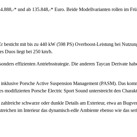
.888,-* und ab 135.848,-* Euro. Beide Modellvarianten rollen im Früh
 Er besticht mit bis zu 440 kW (598 PS) Overboost-Leistung bei Nutzung
s Duos liegt bei 250 km/h.
sonders effizienten Antriebsstrategie. Die anderen Taycan Derivate ha
ung inklusive Porsche Active Suspension Management (PASM). Das kom
des modifizierten Porsche Electric Sport Sound unterstreicht den Char
nd zahlreiche schwarze oder dunkle Details am Exterieur, etwa an Bugv
reichen im Interieur das dynamisch-edle Ambiente ebenso wie das seri