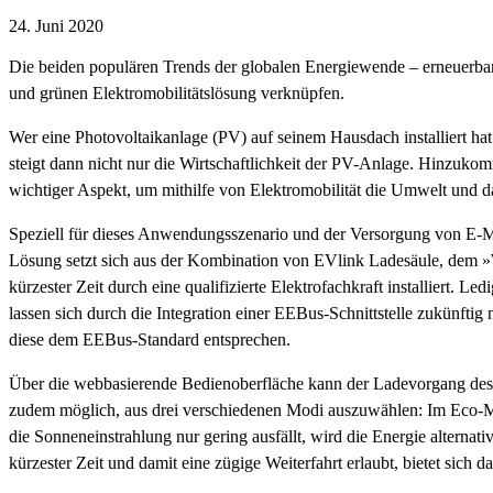
24. Juni 2020
Die beiden populären Trends der globalen Energiewende – erneuerbare
und grünen Elektromobilitätslösung verknüpfen.
Wer eine Photovoltaikanlage (PV) auf seinem Hausdach installiert hat
steigt dann nicht nur die Wirtschaftlichkeit der PV-Anlage. Hinzuko
wichtiger Aspekt, um mithilfe von Elektromobilität die Umwelt und da
Speziell für dieses Anwendungsszenario und der Versorgung von E-Mo
Lösung setzt sich aus der Kombination von EVlink Ladesäule, dem »
kürzester Zeit durch eine qualifizierte Elektrofachkraft installiert.
lassen sich durch die Integration einer EEBus-Schnittstelle zukünft
diese dem EEBus-Standard entsprechen.
Über die webbasierende Bedienoberfläche kann der Ladevorgang des E-
zudem möglich, aus drei verschiedenen Modi auszuwählen: Im Eco-M
die Sonneneinstrahlung nur gering ausfällt, wird die Energie altern
kürzester Zeit und damit eine zügige Weiterfahrt erlaubt, bietet sich