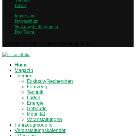
Email
Impressum
Datenschutz
Nutzungsbedingungen
Das Team
Copyright © Team-i Zeitschriftenverlag GmbH
Home
Magazin
Themen
Exklusiv-Recherchen
Fahrzeug
Technik
Laden
Energie
Gebäude
Mobilität
Veranstaltungen
Fahrzeugmodelle
Veranstaltungskalender
i-Magazin