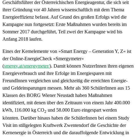
Geschäftsführer der Österreichischen Energieagentur, die sich seit
ihrer Gründung vor 40 Jahren wissenschaftlich mit dem Thema
Energieeffizienz befasst. Auf Grund des großen Erfolgs wird die
Kampagne nun fortgesetzt: Erste Maßnahmen wurden bereits im
Sommer 2017 durchgeführt, Teil zwei der Kampagne wird bis
Anfang 2018 laufen.
Eines der Kernelemente von »Smart Energy – Generation Y, Z« ist
der Online-EnergieCheck »Smergymeter«
(
smergy.at/smergymeter/
). Damit können NutzerInnen ihren eigenen
Energieverbrauch und ihre Erfolge im Energiesparen mit
FreundInnen vergleichen und gleichzeitig die erreichten Energie-
und Geldeinsparungen messen. Mehr als 360 SchülerInnen aus 15
Klassen des BORG Wiener Neustadt haben Maßnahmen
identifiziert, mit denen über den Zeitraum von einem Jahr 400.000
kWh, 116.000 kg CO
und 58.000 Euro eingespart werden
2
könnten. Darüber hinaus haben die SchülerInnen bei einem Study
Visit im stillgelegten Kraftwerk Zwentendorf die Geschichte der
Kernenergie in Österreich und die darauffolgende Entwicklung in