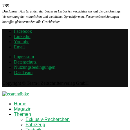
789
Disclaimer: Aus Gründen der besseren Lesbarkeit verzichten wir auf die gleichzeitige
Verwendung der männlichen und weiblichen Sprachformen. Personenbezeichnungen
betreffen gleichermaßen alle Geschlechter.
Facebook
Linkedin
Youtube
Email
Impressum
Datenschutz
Nutzungsbedingungen
Das Team
Copyright © Team-i Zeitschriftenverlag GmbH
Home
Magazin
Themen
Exklusiv-Recherchen
Fahrzeug
Technik