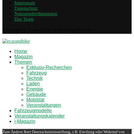
Impressum
Datenschutz
Nutzungsbedingungen
Das Team
Copyright © Team-i Zeitschriftenverlag GmbH
Home
Magazin
Themen
Exklusiv-Recherchen
Fahrzeug
Technik
Laden
Energie
Gebäude
Mobilität
Veranstaltungen
Fahrzeugmodelle
Veranstaltungskalender
i-Magazin
Zum Ändern Ihrer Datenschutzeinstellung, z.B. Erteilung oder Widerruf von