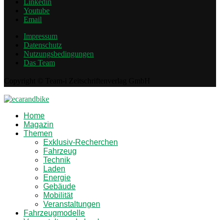
Linkedin
Youtube
Email
Impressum
Datenschutz
Nutzungsbedingungen
Das Team
Copyright © Team-i Zeitschriftenverlag GmbH
Home
Magazin
Themen
Exklusiv-Recherchen
Fahrzeug
Technik
Laden
Energie
Gebäude
Mobilität
Veranstaltungen
Fahrzeugmodelle