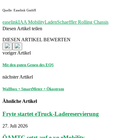
Quelle: Easelink GmbH
easelink
IAA Mobility
Laden
Schaeffler Rolling Chassis
Diesen Artikel teilen
Facebook
Linkedin
Email
DIESEN ARTIKEL BEWERTEN
voriger Artikel
Mit den guten Genen des EQS
nächster Artikel
Wallbox + SmartMeter + Ökostrom
Ähnliche Artikel
Fryte startet eTruck-Ladereservierung
27. Juli 2026
ÖAMTC setzt auf e-vo eMobility