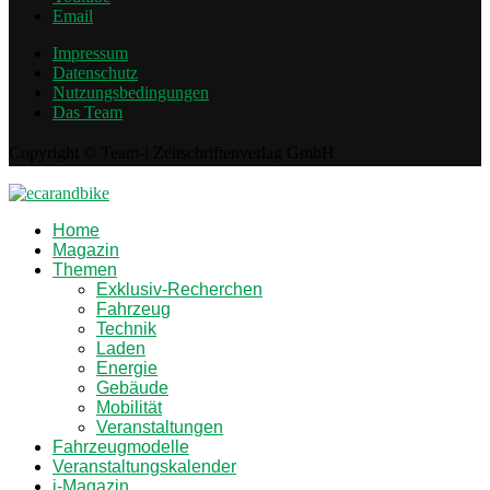
Email
Impressum
Datenschutz
Nutzungsbedingungen
Das Team
Copyright © Team-i Zeitschriftenverlag GmbH
Home
Magazin
Themen
Exklusiv-Recherchen
Fahrzeug
Technik
Laden
Energie
Gebäude
Mobilität
Veranstaltungen
Fahrzeugmodelle
Veranstaltungskalender
i-Magazin