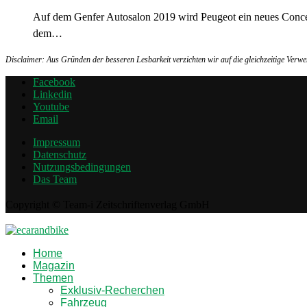
Auf dem Genfer Autosalon 2019 wird Peugeot ein neues Concep
dem…
Disclaimer: Aus Gründen der besseren Lesbarkeit verzichten wir auf die gleichzeitige Ver
Facebook
Linkedin
Youtube
Email
Impressum
Datenschutz
Nutzungsbedingungen
Das Team
Copyright © Team-i Zeitschriftenverlag GmbH
Home
Magazin
Themen
Exklusiv-Recherchen
Fahrzeug