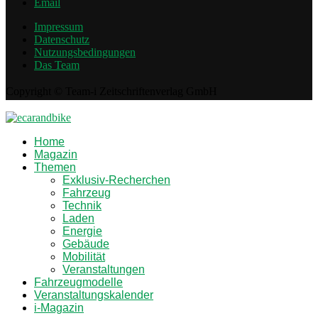
Email
Impressum
Datenschutz
Nutzungsbedingungen
Das Team
Copyright © Team-i Zeitschriftenverlag GmbH
Home
Magazin
Themen
Exklusiv-Recherchen
Fahrzeug
Technik
Laden
Energie
Gebäude
Mobilität
Veranstaltungen
Fahrzeugmodelle
Veranstaltungskalender
i-Magazin