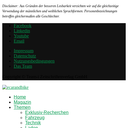
Disclaimer: Aus Gründen der besseren Lesbarkeit verzichten wir auf die gleichzeitige
Verwendung der männlichen und weiblichen Sprachformen. Personenbezeichnungen
betreffen gleichermaßen alle Geschlechter.
Facebook
Linkedin
Youtube
Email
Impressum
Datenschutz
Nutzungsbedingungen
Das Team
Copyright © Team-i Zeitschriftenverlag GmbH
Home
Magazin
Themen
Exklusiv-Recherchen
Fahrzeug
Technik
Laden