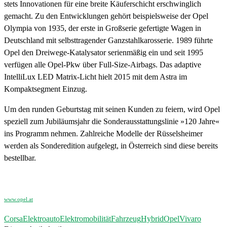
stets Innovationen für eine breite Käuferschicht erschwinglich
gemacht. Zu den Entwicklungen gehört beispielsweise der Opel
Olympia von 1935, der erste in Großserie gefertigte Wagen in
Deutschland mit selbsttragender Ganzstahlkarosserie. 1989 führte
Opel den Dreiwege-Katalysator serienmäßig ein und seit 1995
verfügen alle Opel-Pkw über Full-Size-Airbags. Das adaptive
IntelliLux LED Matrix-Licht hielt 2015 mit dem Astra im
Kompaktsegment Einzug.
Um den runden Geburtstag mit seinen Kunden zu feiern, wird Opel
speziell zum Jubiläumsjahr die Sonderausstattungslinie »120 Jahre«
ins Programm nehmen. Zahlreiche Modelle der Rüsselsheimer
werden als Sonderedition aufgelegt, in Österreich sind diese bereits
bestellbar.
www.opel.at
Corsa
Elektroauto
Elektromobilität
Fahrzeug
Hybrid
Opel
Vivaro