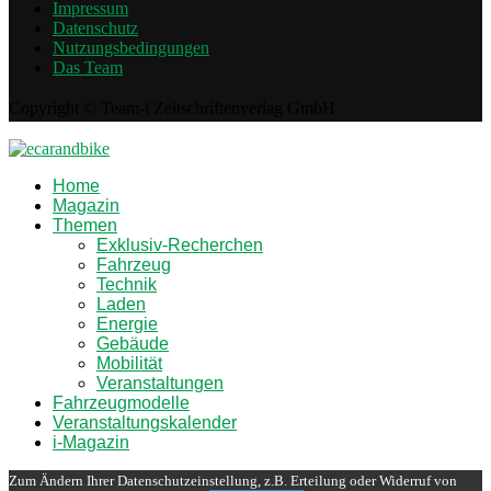
Impressum
Datenschutz
Nutzungsbedingungen
Das Team
Copyright © Team-i Zeitschriftenverlag GmbH
Home
Magazin
Themen
Exklusiv-Recherchen
Fahrzeug
Technik
Laden
Energie
Gebäude
Mobilität
Veranstaltungen
Fahrzeugmodelle
Veranstaltungskalender
i-Magazin
Zum Ändern Ihrer Datenschutzeinstellung, z.B. Erteilung oder Widerruf von