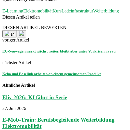
E-Learning
Elektromobilität
Kurs
Ladeinfrastruktur
Weiterbildung
Diesen Artikel teilen
Facebook
Linkedin
Email
DIESEN ARTIKEL BEWERTEN
14
voriger Artikel
EU-Neuwagenmarkt wächst weiter, bleibt aber unter Vorkrisenniveau
nächster Artikel
Keba und Easelink arbeiten an einem gemeinsamen Produkt
Ähnliche Artikel
Eliv 2026: KI fährt in Serie
27. Juli 2026
E-Mob-Train: Berufsbegleitende Weiterbildung
Elektromobilität