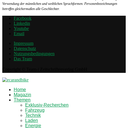
Verwendung der männlichen und weiblichen Sprachformen. Personenbezeichnungen
betreffen gleichermaßen alle Geschlechter.
Facebook
Linkedin
Youtube
Email
Impressum
Datenschutz
Nutzungsbedingungen
Das Team
Copyright © Team-i Zeitschriftenverlag GmbH
Home
Magazin
Themen
Exklusiv-Recherchen
Fahrzeug
Technik
Laden
Energie