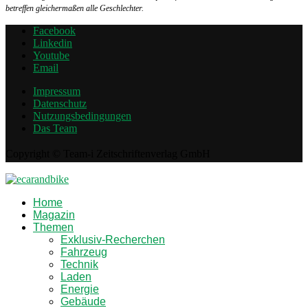
betreffen gleichermaßen alle Geschlechter.
Facebook
Linkedin
Youtube
Email
Impressum
Datenschutz
Nutzungsbedingungen
Das Team
Copyright © Team-i Zeitschriftenverlag GmbH
Home
Magazin
Themen
Exklusiv-Recherchen
Fahrzeug
Technik
Laden
Energie
Gebäude