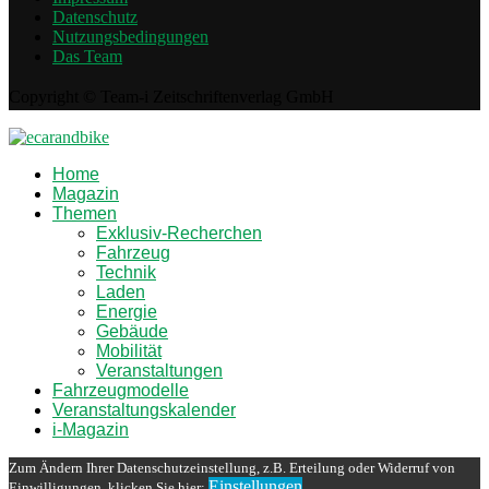
Datenschutz
Nutzungsbedingungen
Das Team
Copyright © Team-i Zeitschriftenverlag GmbH
Home
Magazin
Themen
Exklusiv-Recherchen
Fahrzeug
Technik
Laden
Energie
Gebäude
Mobilität
Veranstaltungen
Fahrzeugmodelle
Veranstaltungskalender
i-Magazin
Zum Ändern Ihrer Datenschutzeinstellung, z.B. Erteilung oder Widerruf von
Einstellungen
Einwilligungen, klicken Sie hier: