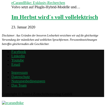
eCarandBike: Exklusiv-Recherchen
Volvo setzt auf PlugIn-Hybrid-Modelle und…
Im Herbst wird´s voll vollelektrisch
23. Januar 2020
Disclaimer: Aus Gründen der besseren Lesbarkeit verzichten wir auf die gleichzeitige
Verwendung der männlichen und weiblichen Sprachformen. Personenbezeichnungen
betreffen gleichermaßen alle Geschlechter.
Facebook
Linkedin
Youtube
Email
Impressum
Datenschutz
Nutzungsbedingungen
Das Team
Copyright © Team-i Zeitschriftenverlag GmbH