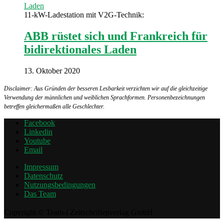
Laden
11-kW-Ladestation mit V2G-Technik:
ABB rüstet sich und Frankreich für
bidirektionales Laden
13. Oktober 2020
Disclaimer: Aus Gründen der besseren Lesbarkeit verzichten wir auf die gleichzeitige
Verwendung der männlichen und weiblichen Sprachformen. Personenbezeichnungen
betreffen gleichermaßen alle Geschlechter.
Facebook
Linkedin
Youtube
Email
Impressum
Datenschutz
Nutzungsbedingungen
Das Team
Copyright © Team-i Zeitschriftenverlag GmbH