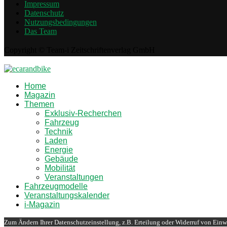
Impressum
Datenschutz
Nutzungsbedingungen
Das Team
Copyright © Team-i Zeitschriftenverlag GmbH
Home
Magazin
Themen
Exklusiv-Recherchen
Fahrzeug
Technik
Laden
Energie
Gebäude
Mobilität
Veranstaltungen
Fahrzeugmodelle
Veranstaltungskalender
i-Magazin
Zum Ändern Ihrer Datenschutzeinstellung, z.B. Erteilung oder Widerruf von Einwi