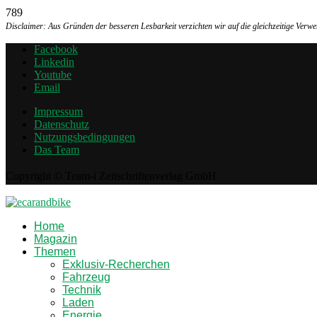
789
Disclaimer: Aus Gründen der besseren Lesbarkeit verzichten wir auf die gleichzeitige Ver
Facebook
Linkedin
Youtube
Email
Impressum
Datenschutz
Nutzungsbedingungen
Das Team
Copyright © Team-i Zeitschriftenverlag GmbH
Home
Magazin
Themen
Exklusiv-Recherchen
Fahrzeug
Technik
Laden
Energie