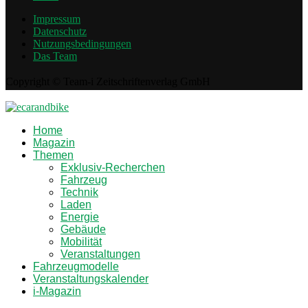
Impressum
Datenschutz
Nutzungsbedingungen
Das Team
Copyright © Team-i Zeitschriftenverlag GmbH
Home
Magazin
Themen
Exklusiv-Recherchen
Fahrzeug
Technik
Laden
Energie
Gebäude
Mobilität
Veranstaltungen
Fahrzeugmodelle
Veranstaltungskalender
i-Magazin