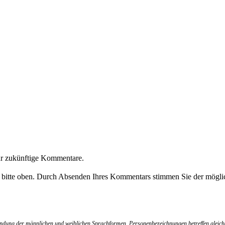
ür zukünftige Kommentare.
e bitte oben. Durch Absenden Ihres Kommentars stimmen Sie der möglic
wendung der männlichen und weiblichen Sprachformen. Personenbezeichnungen betreffen gleich