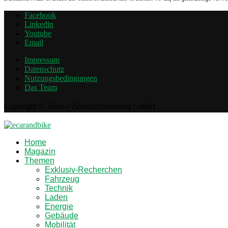
Facebook
Linkedin
Youtube
Email
Impressum
Datenschutz
Nutzungsbedingungen
Das Team
Copyright © Team-i Zeitschriftenverlag GmbH
Home
Magazin
Themen
Exklusiv-Recherchen
Fahrzeug
Technik
Laden
Energie
Gebäude
Mobilität