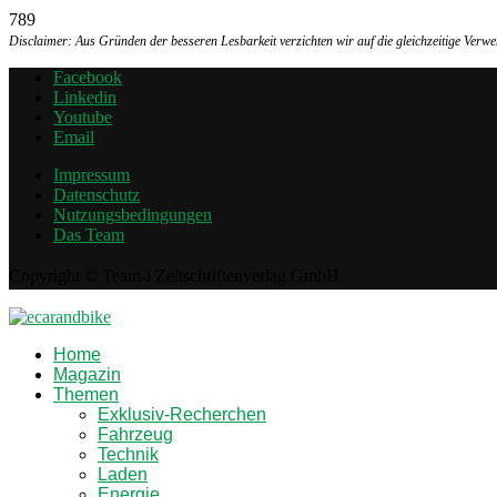
789
Disclaimer: Aus Gründen der besseren Lesbarkeit verzichten wir auf die gleichzeitige Ver
Facebook
Linkedin
Youtube
Email
Impressum
Datenschutz
Nutzungsbedingungen
Das Team
Copyright © Team-i Zeitschriftenverlag GmbH
Home
Magazin
Themen
Exklusiv-Recherchen
Fahrzeug
Technik
Laden
Energie