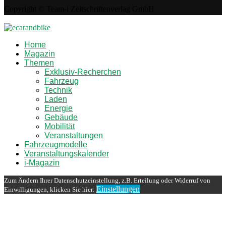
Copyright © Team-i Zeitschriftenverlag GmbH
Home
Magazin
Themen
Exklusiv-Recherchen
Fahrzeug
Technik
Laden
Energie
Gebäude
Mobilität
Veranstaltungen
Fahrzeugmodelle
Veranstaltungskalender
i-Magazin
Zum Ändern Ihrer Datenschutzeinstellung, z.B. Erteilung oder Widerruf von
Einstellungen
Einwilligungen, klicken Sie hier: