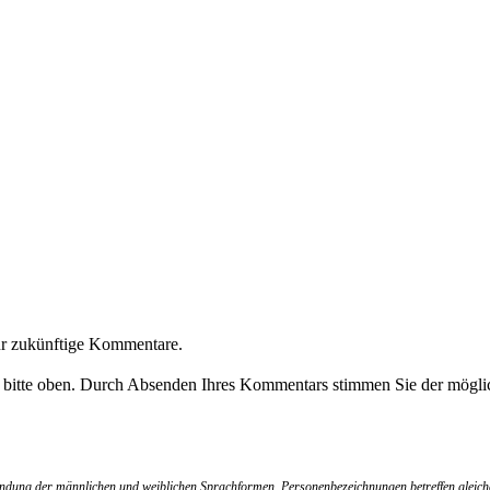
ür zukünftige Kommentare.
e bitte oben. Durch Absenden Ihres Kommentars stimmen Sie der möglic
wendung der männlichen und weiblichen Sprachformen. Personenbezeichnungen betreffen gleich