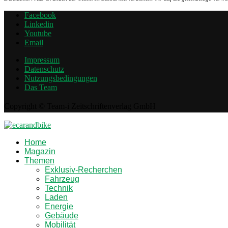
Facebook
Linkedin
Youtube
Email
Impressum
Datenschutz
Nutzungsbedingungen
Das Team
Copyright © Team-i Zeitschriftenverlag GmbH
Home
Magazin
Themen
Exklusiv-Recherchen
Fahrzeug
Technik
Laden
Energie
Gebäude
Mobilität