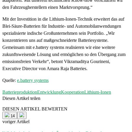
adaptieren. Mit unserem technischen Know-how verschaffen wir
den Fahrzeugherstellern einen Marktvorsprung.“
Mit der Investition in die Lithium-Ionen-Technik erweitert das auf
Blei-Säure-Batterien für Industrie- und Automobilanwendungen
spezialisierte indische Großunternehmen sein Portfolio. „Wir
konzentrieren uns auf maßgeschneiderte Batteriesysteme.
Gemeinsam mit e.battery systems realisieren wir eine weitere
zukunftsweisende Lösung und ermöglichen so den Übergang zum
emissionsfreien Verkehr“, betont Vikramaditya Gourineni,
Executive Director von Amara Raja Batteries.
Quelle:
e.battery systems
Batterieproduktion
Entwicklung
Kooperation
Lithium-Ionen
Diesen Artikel teilen
Facebook
Linkedin
Email
DIESEN ARTIKEL BEWERTEN
14
voriger Artikel