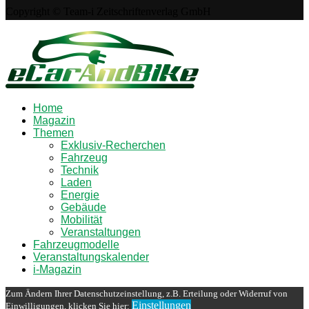
Copyright © Team-i Zeitschriftenverlag GmbH
Home
Magazin
Themen
Exklusiv-Recherchen
Fahrzeug
Technik
Laden
Energie
Gebäude
Mobilität
Veranstaltungen
Fahrzeugmodelle
Veranstaltungskalender
i-Magazin
Zum Ändern Ihrer Datenschutzeinstellung, z.B. Erteilung oder Widerruf von
Einstellungen
Einwilligungen, klicken Sie hier: