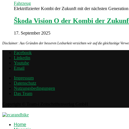
Fahrzeug
Elektrifizierter Kombi der Zukunft mit der nächsten Generatio
Škoda Vision O der Kombi der Zukunf
17. September 2025
Disclaimer: Aus Gründen der besseren Lesbarkeit verzichten wir auf die gleichzeitige Ver
Facebook
Linkedin
Youtube
Email
Impressum
Datenschutz
Nutzungsbedingungen
Das Team
Copyright © Team-i Zeitschriftenverlag GmbH
Home