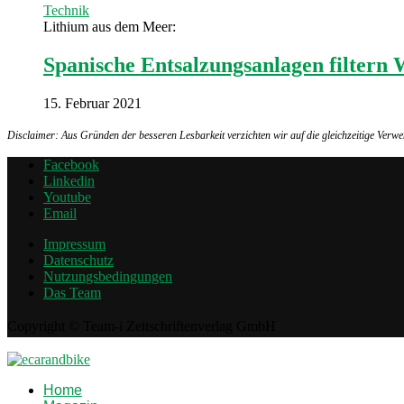
Technik
Lithium aus dem Meer:
Spanische Entsalzungsanlagen filtern W
15. Februar 2021
Disclaimer: Aus Gründen der besseren Lesbarkeit verzichten wir auf die gleichzeitige Ver
Facebook
Linkedin
Youtube
Email
Impressum
Datenschutz
Nutzungsbedingungen
Das Team
Copyright © Team-i Zeitschriftenverlag GmbH
Home