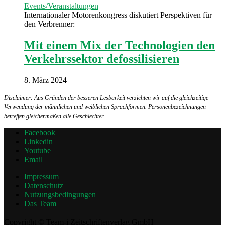
Events/Veranstaltungen
Internationaler Motorenkongress diskutiert Perspektiven für
den Verbrenner:
Mit einem Mix der Technologien den
Verkehrssektor defossilisieren
8. März 2024
Disclaimer: Aus Gründen der besseren Lesbarkeit verzichten wir auf die gleichzeitige
Verwendung der männlichen und weiblichen Sprachformen. Personenbezeichnungen
betreffen gleichermaßen alle Geschlechter.
Facebook
Linkedin
Youtube
Email
Impressum
Datenschutz
Nutzungsbedingungen
Das Team
Copyright © Team-i Zeitschriftenverlag GmbH