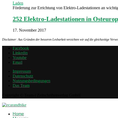
Laden
Förderung zur Errichtung von Elektro-Ladestationen an wichti
252 Elektro-Ladestationen in Osteuro
17. November 2017
Disclaimer: Aus Gründen der besseren Lesbarkeit verzichten wir auf die gleichzeitige Ver
Facebook
Linkedin
Youtube
Email
Impressum
Datenschutz
Nutzungsbedingungen
Das Team
Copyright © Team-i Zeitschriftenverlag GmbH
Home