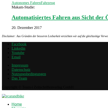
Autonomes Fahren
Fahrzeug
Makam-Studie:
Automatisiertes Fahren aus Sicht der 
20. Dezember 2017
Disclaimer: Aus Gründen der besseren Lesbarkeit verzichten wir auf die gleichzeitige Ver
Facebook
Linkedin
Youtube
Email
Impressum
Datenschutz
Nutzungsbedingungen
Das Team
Copyright © Team-i Zeitschriftenverlag GmbH
Home