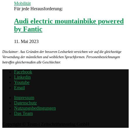
Mobilität
Für jede Herausforderung:
Audi electric mountainbike powered
by Fantic
11. Mai 2023
Disclaimer: Aus Gründen der besseren Lesbarkeit verzichten wir auf die gleichzeitige
Verwendung der männlichen und weiblichen Sprachformen. Personenbezeichnungen
betreffen gleichermaßen alle Geschlechter.
Facebook
Linkedin
Youtube
Email
Impressum
Datenschutz
Nutzungsbedingungen
Das Team
Copyright © Team-i Zeitschriftenverlag GmbH