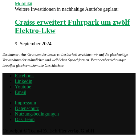
Mobilität
Weitere Investitionen in nachhaltige Antriebe geplant:
Craiss erweitert Fuhrpark um zwölf
Elektro-Lkw
9. September 2024
Disclaimer: Aus Gründen der besseren Lesbarkeit verzichten wir auf die gleichzeitige
Verwendung der männlichen und weiblichen Sprachformen. Personenbezeichnungen
betreffen gleichermaßen alle Geschlechter.
Facebook
Linkedin
Youtube
Email
Impressum
Datenschutz
Nutzungsbedingungen
Das Team
Copyright © Team-i Zeitschriftenverlag GmbH