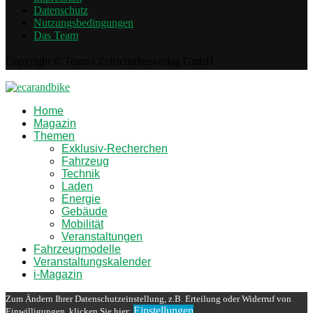
Datenschutz
Nutzungsbedingungen
Das Team
Copyright © Team-i Zeitschriftenverlag GmbH
Home
Magazin
Themen
Exklusiv-Recherchen
Fahrzeug
Technik
Laden
Energie
Gebäude
Mobilität
Veranstaltungen
Fahrzeugmodelle
Veranstaltungskalender
i-Magazin
Zum Ändern Ihrer Datenschutzeinstellung, z.B. Erteilung oder Widerruf von
Einstellungen
Einwilligungen, klicken Sie hier: