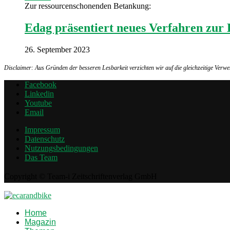
Zur ressourcenschonenden Betankung:
Edag präsentiert neues Verfahren zur
26. September 2023
Disclaimer: Aus Gründen der besseren Lesbarkeit verzichten wir auf die gleichzeitige Ver
Facebook
Linkedin
Youtube
Email
Impressum
Datenschutz
Nutzungsbedingungen
Das Team
Copyright © Team-i Zeitschriftenverlag GmbH
Home
Magazin