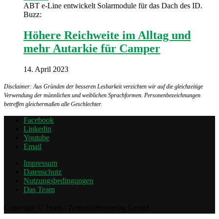
ABT e-Line entwickelt Solarmodule für das Dach des ID.
Buzz:
Höhere Reichweite im Alltag und
mehr Autarkie für Camper
14. April 2023
Disclaimer: Aus Gründen der besseren Lesbarkeit verzichten wir auf die gleichzeitige
Verwendung der männlichen und weiblichen Sprachformen. Personenbezeichnungen
betreffen gleichermaßen alle Geschlechter.
Facebook
Linkedin
Youtube
Email
Impressum
Datenschutz
Nutzungsbedingungen
Das Team
Copyright © Team-i Zeitschriftenverlag GmbH