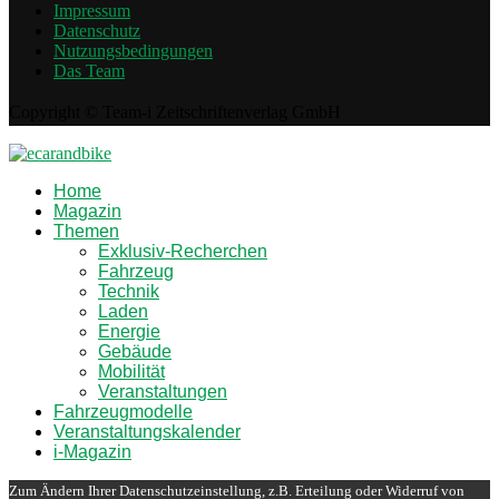
Impressum
Datenschutz
Nutzungsbedingungen
Das Team
Copyright © Team-i Zeitschriftenverlag GmbH
Home
Magazin
Themen
Exklusiv-Recherchen
Fahrzeug
Technik
Laden
Energie
Gebäude
Mobilität
Veranstaltungen
Fahrzeugmodelle
Veranstaltungskalender
i-Magazin
Zum Ändern Ihrer Datenschutzeinstellung, z.B. Erteilung oder Widerruf von